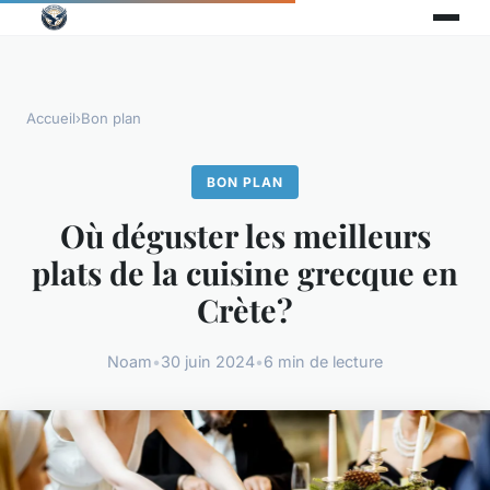
Accueil
›
Bon plan
BON PLAN
Où déguster les meilleurs
plats de la cuisine grecque en
Crète?
Noam
•
30 juin 2024
•
6 min de lecture