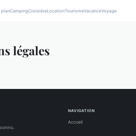
 plan
Camping
Croisière
Location
Tourisme
Vacance
Voyage
s légales
NAVIGATION
Accueil
inconnu.