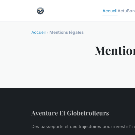
Accueil
Actu
Bon
Accueil
›
Mentions légales
Mention
Aventure Et Globetrotteurs
Des passeports et des trajectoires pour investir l'